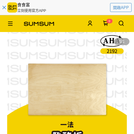
食食富
開啟APP
立刻使用官方APP
0
1
/
1