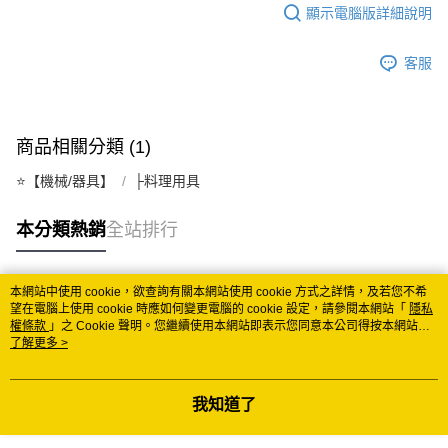
顯示電腦版詳細說明
每筆NT$150
常溫離島宅配 (小琉球.蘭嶼除外)
客服
每筆NT$350
付款後門市自取 (常溫)
商品相關分類 (1)
免運費
⭐️【機械/器具】
├料理用具
本分類熱銷
全站排行
本網站中使用 cookie，欲查詢有關本網站使用 cookie 方式之詳情，及若您不希
熱門標籤
望在電腦上使用 cookie 時應如何變更電腦的 cookie 設定，請參閱本網站「
隱私
權條款
」之 Cookie 聲明。您繼續使用本網站即表示您同意本公司得按本網站使
用條款之 Cookie 聲明使用 cookie。
了解更多 >
我知道了