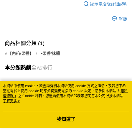
顯示電腦版詳細說明
每筆NT$150
常溫離島宅配 (小琉球.蘭嶼除外)
客服
每筆NT$350
付款後門市自取 (常溫)
商品相關分類 (1)
免運費
⭐️【內餡/果醬】
├果醬/抹醬
本分類熱銷
全站排行
本網站中使用 cookie，欲查詢有關本網站使用 cookie 方式之詳情，及若您不希
熱門標籤
望在電腦上使用 cookie 時應如何變更電腦的 cookie 設定，請參閱本網站「
隱私
權條款
」之 Cookie 聲明。您繼續使用本網站即表示您同意本公司得按本網站使
用條款之 Cookie 聲明使用 cookie。
了解更多 >
我知道了