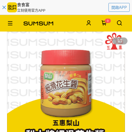
食食富
開啟APP
立刻使用官方APP
0
1
/
1