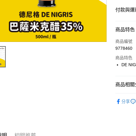
付款與運
付款方式
商品特色
信用卡一
商品編號
9778460
超商取貨
商品特色
LINE Pay
DE NI
Apple Pay
商品相關分
街口支付
⭐️【雜糧】
悠遊付
分享
Google Pa
ATM付款
說明
相關推薦