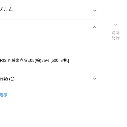
送方式
清除
次付款
紀錄
付款
GRIS 巴薩米克醋E05(棕)35% [500ml/瓶]
類 (1)
├醬料/醋
客服
y