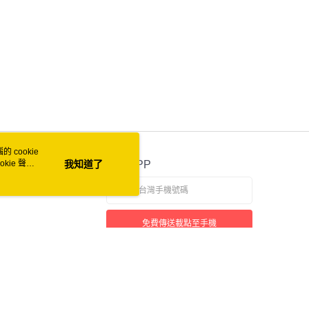
 cookie
kie 聲明
我知道了
官方APP
免費傳送載點至手機
本站最佳瀏覽環境請使用 Google Chrome、Firefox 或 Edge 以上版本