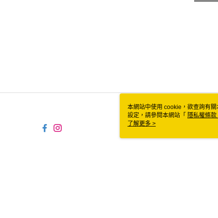
本網站中使用 cookie，欲查詢有關
設定，請參閱本網站「
隱私權條款
使用 cookie。
了解更多 >
TW-MWG1-61-6 Web2.0 Default
© 2026 by 食食富有限公司