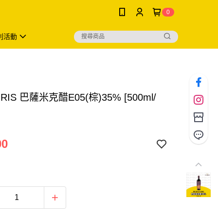
0
利活動
GRIS 巴薩米克醋E05(棕)35% [500ml/
00