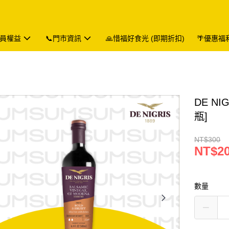
會員權益
📞門市資訊
🙏惜福好食光 (即期折扣)
🌴優惠福
DE NI
瓶]
NT$300
NT$2
數量