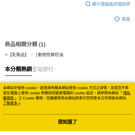
顯示電腦版詳細說明
客服
商品相關分類 (1)
⭐️【乳製品】
├動物性鮮奶油
本分類熱銷
全站排行
本網站中使用 cookie，欲查詢有關本網站使用 cookie 方式之詳情，及若您不希
熱門標籤
望在電腦上使用 cookie 時應如何變更電腦的 cookie 設定，請參閱本網站「
隱私
權條款
」之 Cookie 聲明。您繼續使用本網站即表示您同意本公司得按本網站使
用條款之 Cookie 聲明使用 cookie。
了解更多 >
我知道了