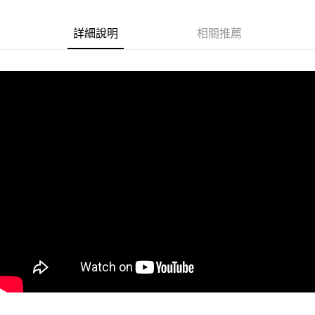
Google Pay
詳細說明
相關推薦
ATM付款
運送方式
冷藏7-11取貨(快速到店)
每筆NT$200
冷藏宅配
每筆NT$225
冷藏離島宅配 (小琉球.蘭嶼除外)
每筆NT$425
付款後門市自取 (冷藏)
免運費