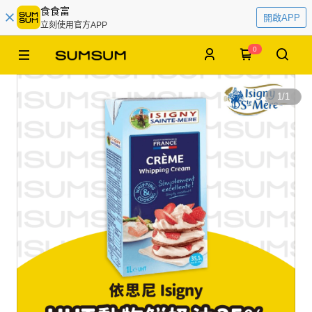
食食富
開啟APP
立刻使用官方APP
0
1
/
1