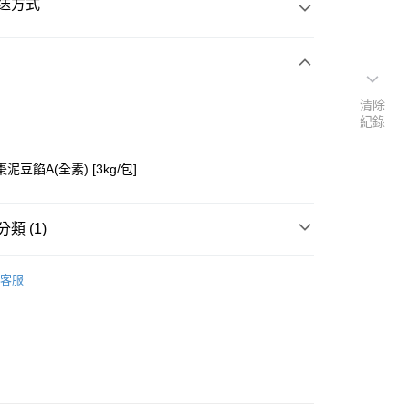
送方式
次付款
清除
紀錄
付款
泥豆餡A(全素) [3kg/包]
類 (1)
果醬】
├豆沙餡/果餡
客服
y