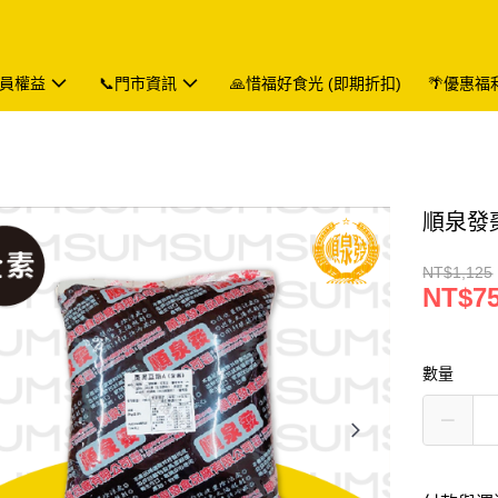
會員權益
📞門市資訊
🙏惜福好食光 (即期折扣)
🌴優惠福
順泉發棗
NT$1,125
NT$7
數量