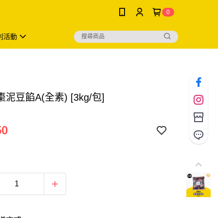
0
利活動
泥豆餡A(全素) [3kg/包]
50