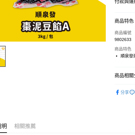
付款與運
付款方式
商品特色
信用卡一
商品編號
9802633
超商取貨
商品特色
LINE Pay
順泉發棗
Apple Pay
商品相關分
街口支付
⭐️【內餡/
悠遊付
分享
Google Pa
ATM付款
說明
相關推薦
運送方式