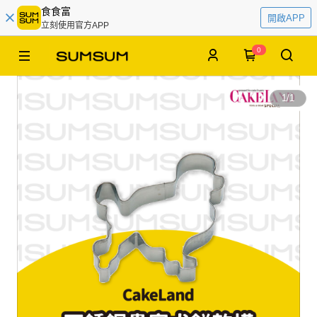
食食富
開啟APP
立刻使用官方APP
0
1
/
1