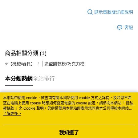
宅配
顯示電腦版詳細說明
每筆NT$150
常溫離島宅配 (小琉球.蘭嶼除外)
客服
每筆NT$350
付款後門市自取 (常溫)
商品相關分類 (1)
免運費
⭐️【機械/器具】
├造型餅乾模/巧克力模
本分類熱銷
全站排行
本網站中使用 cookie，欲查詢有關本網站使用 cookie 方式之詳情，及若您不希
熱門標籤
望在電腦上使用 cookie 時應如何變更電腦的 cookie 設定，請參閱本網站「
隱私
權條款
」之 Cookie 聲明。您繼續使用本網站即表示您同意本公司得按本網站使
用條款之 Cookie 聲明使用 cookie。
了解更多 >
我知道了