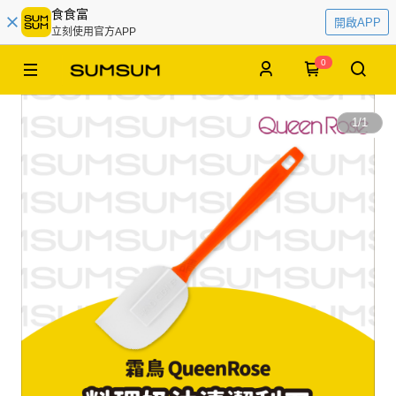
食食富
開啟APP
立刻使用官方APP
0
1
/
1