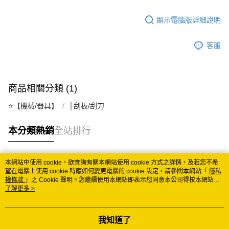
宅配
顯示電腦版詳細說明
每筆NT$150
常溫離島宅配 (小琉球.蘭嶼除外)
客服
每筆NT$350
付款後門市自取 (常溫)
商品相關分類 (1)
免運費
⭐️【機械/器具】
├刮板/刮刀
本分類熱銷
全站排行
本網站中使用 cookie，欲查詢有關本網站使用 cookie 方式之詳情，及若您不希
熱門標籤
望在電腦上使用 cookie 時應如何變更電腦的 cookie 設定，請參閱本網站「
隱私
權條款
」之 Cookie 聲明。您繼續使用本網站即表示您同意本公司得按本網站使
用條款之 Cookie 聲明使用 cookie。
了解更多 >
我知道了