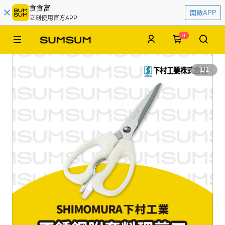
食食富
開啟APP
立刻使用官方APP
0
1
/
1