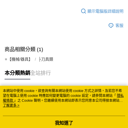
宅配
顯示電腦版詳細說明
每筆NT$150
常溫離島宅配 (小琉球.蘭嶼除外)
客服
每筆NT$350
付款後門市自取 (常溫)
商品相關分類 (1)
免運費
⭐️【機械/器具】
├刀具類
本分類熱銷
全站排行
本網站中使用 cookie，欲查詢有關本網站使用 cookie 方式之詳情，及若您不希
熱門標籤
望在電腦上使用 cookie 時應如何變更電腦的 cookie 設定，請參閱本網站「
隱私
權條款
」之 Cookie 聲明。您繼續使用本網站即表示您同意本公司得按本網站使
用條款之 Cookie 聲明使用 cookie。
了解更多 >
我知道了