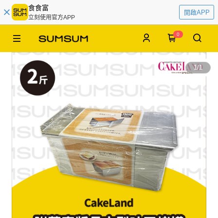
食食富
開啟APP
立刻使用官方APP
0
1
/
1