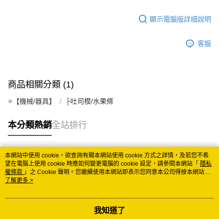
宅配
顯示電腦版詳細說明
每筆NT$150
常溫離島宅配 (小琉球.蘭嶼除外)
客服
每筆NT$350
付款後門市自取 (常溫)
商品相關分類 (1)
免運費
⭐️【機械/器具】
├吐司模/水果條
本分類熱銷
全站排行
本網站中使用 cookie，欲查詢有關本網站使用 cookie 方式之詳情，及若您不希
熱門標籤
望在電腦上使用 cookie 時應如何變更電腦的 cookie 設定，請參閱本網站「
隱私
權條款
」之 Cookie 聲明。您繼續使用本網站即表示您同意本公司得按本網站使
用條款之 Cookie 聲明使用 cookie。
了解更多 >
我知道了