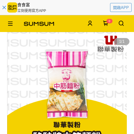
食食富
開啟APP
立刻使用官方APP
0
1
/
1