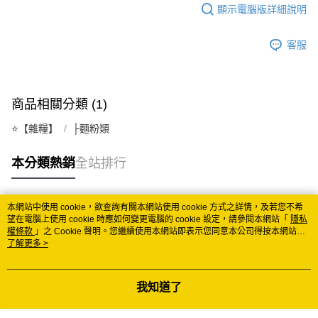
顯示電腦版詳細說明
每筆NT$150
常溫離島宅配 (小琉球.蘭嶼除外)
客服
每筆NT$350
付款後門市自取 (常溫)
商品相關分類 (1)
免運費
⭐️【雜糧】
├麵粉類
本分類熱銷
全站排行
本網站中使用 cookie，欲查詢有關本網站使用 cookie 方式之詳情，及若您不希
熱門標籤
望在電腦上使用 cookie 時應如何變更電腦的 cookie 設定，請參閱本網站「
隱私
權條款
」之 Cookie 聲明。您繼續使用本網站即表示您同意本公司得按本網站使
用條款之 Cookie 聲明使用 cookie。
了解更多 >
我知道了