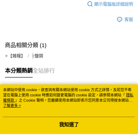
顯示電腦版詳細說明
每筆NT$150
常溫離島宅配 (小琉球.蘭嶼除外)
客服
每筆NT$350
付款後門市自取 (常溫)
商品相關分類 (1)
免運費
⭐️【雜糧】
├鹽類
本分類熱銷
全站排行
本網站中使用 cookie，欲查詢有關本網站使用 cookie 方式之詳情，及若您不希
熱門標籤
望在電腦上使用 cookie 時應如何變更電腦的 cookie 設定，請參閱本網站「
隱私
權條款
」之 Cookie 聲明。您繼續使用本網站即表示您同意本公司得按本網站使
用條款之 Cookie 聲明使用 cookie。
了解更多 >
我知道了