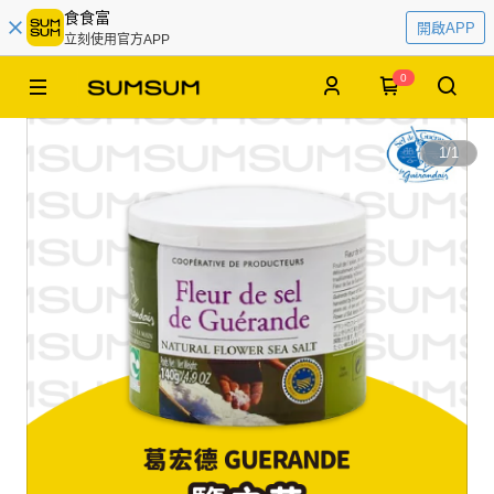
食食富
開啟APP
立刻使用官方APP
0
1
/
1