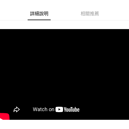
Google Pay
詳細說明
相關推薦
ATM付款
運送方式
冷凍7-11取貨(快速到店)
每筆NT$200
冷凍宅配
每筆NT$225
冷凍離島宅配 (小琉球.蘭嶼除外)
每筆NT$425
付款後門市自取 (冷凍)
免運費