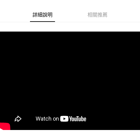
Google Pay
詳細說明
相關推薦
ATM付款
運送方式
冷藏7-11取貨(快速到店)
每筆NT$200
冷藏宅配
每筆NT$225
冷藏離島宅配 (小琉球.蘭嶼除外)
每筆NT$425
付款後門市自取 (冷藏)
免運費