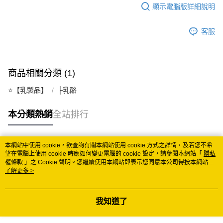
顯示電腦版詳細說明
客服
商品相關分類 (1)
⭐️【乳製品】
├乳酪
本分類熱銷
全站排行
本網站中使用 cookie，欲查詢有關本網站使用 cookie 方式之詳情，及若您不希
熱門標籤
望在電腦上使用 cookie 時應如何變更電腦的 cookie 設定，請參閱本網站「
隱私
權條款
」之 Cookie 聲明。您繼續使用本網站即表示您同意本公司得按本網站使
用條款之 Cookie 聲明使用 cookie。
了解更多 >
我知道了