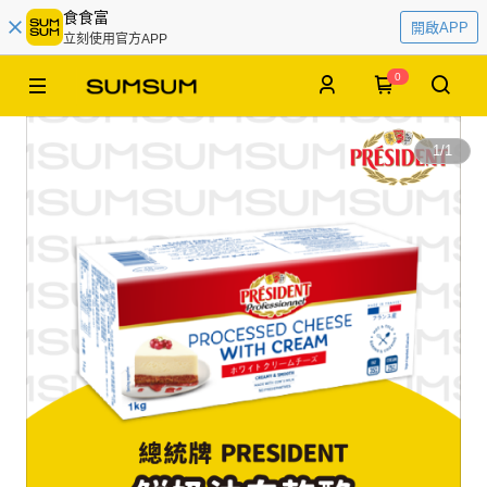
食食富
開啟APP
立刻使用官方APP
0
1
/
1