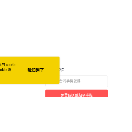
 cookie
kie 聲明
我知道了
官方APP
免費傳送載點至手機
本站最佳瀏覽環境請使用 Google Chrome、Firefox 或 Edge 以上版本