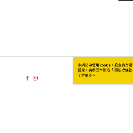
本網站中使用 cookie，欲查詢有關
設定，請參閱本網站「
隱私權條款
使用 cookie。
了解更多 >
TW-MWG1-61-14 Web2.0 Defaul
© 2026 by 食食富有限公司