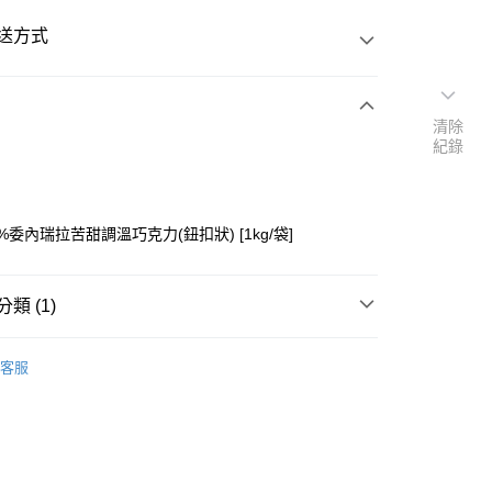
送方式
清除
次付款
紀錄
%委內瑞拉苦甜調溫巧克力(鈕扣狀) [1kg/袋]
類 (1)
力】
├調溫巧克力片/鈕扣
y
客服