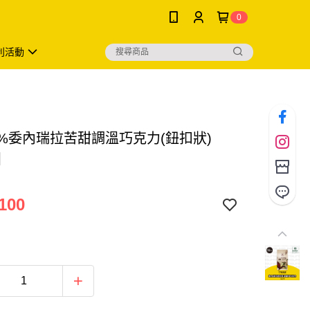
0
利活動
2%委內瑞拉苦甜調溫巧克力(鈕扣狀)
]
100