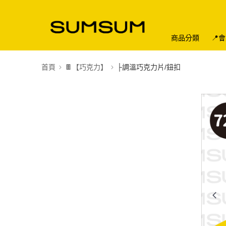
商品分類
📍
首頁
🍫【巧克力】
├調溫巧克力片/鈕扣