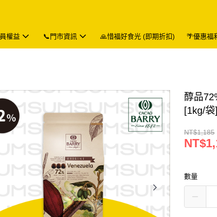
會員權益
📞門市資訊
🙏惜福好食光 (即期折扣)
🌴優惠福
醇品7
[1kg/袋
NT$1,185
NT$1,
數量