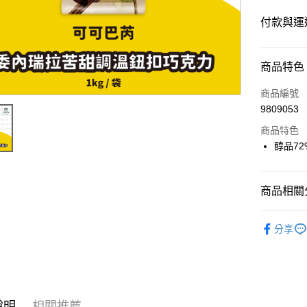
付款與運
付款方式
商品特色
信用卡一
商品編號
9809053
LINE Pay
商品特色
Apple Pay
醇品72
街口支付
商品相關分
悠遊付
🍫【巧克
Google Pa
分享
ATM付款
運送方式
說明
相關推薦