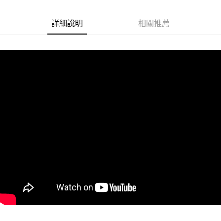
Google Pay
詳細說明
相關推薦
ATM付款
運送方式
冷藏7-11取貨(快速到店)
每筆NT$200
冷藏宅配
每筆NT$225
付款後門市自取 (冷藏)
免運費