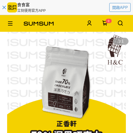
食食富
開啟APP
立刻使用官方APP
0
1
/
1