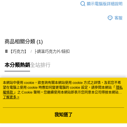
顯示電腦版詳細說明
客服
商品相關分類 (1)
🍫【巧克力】
├調溫巧克力片/鈕扣
本分類熱銷
全站排行
本網站中使用 cookie，欲查詢有關本網站使用 cookie 方式之詳情，及若您不希
熱門標籤
望在電腦上使用 cookie 時應如何變更電腦的 cookie 設定，請參閱本網站「
隱私
權條款
」之 Cookie 聲明。您繼續使用本網站即表示您同意本公司得按本網站使
用條款之 Cookie 聲明使用 cookie。
了解更多 >
我知道了