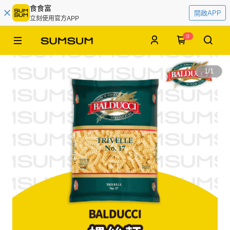
食食富
開啟APP
立刻使用官方APP
0
1
/
1