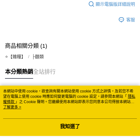
顯示電腦版詳細說明
每筆NT$150
常溫離島宅配 (小琉球.蘭嶼除外)
客服
每筆NT$350
付款後門市自取 (常溫)
商品相關分類 (1)
免運費
⭐️【雜糧】
├麵類
本分類熱銷
全站排行
本網站中使用 cookie，欲查詢有關本網站使用 cookie 方式之詳情，及若您不希
熱門標籤
望在電腦上使用 cookie 時應如何變更電腦的 cookie 設定，請參閱本網站「
隱私
權條款
」之 Cookie 聲明。您繼續使用本網站即表示您同意本公司得按本網站使
用條款之 Cookie 聲明使用 cookie。
了解更多 >
我知道了