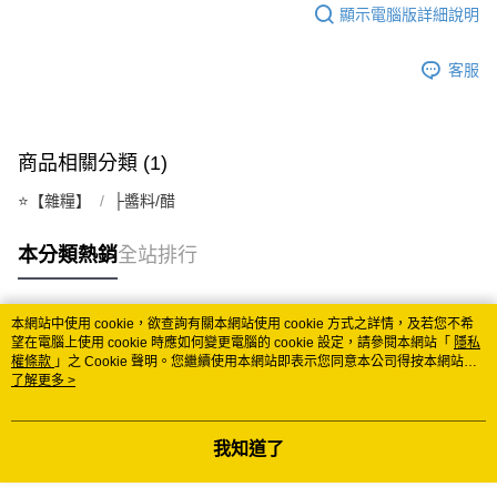
顯示電腦版詳細說明
每筆NT$150
常溫離島宅配 (小琉球.蘭嶼除外)
客服
每筆NT$350
付款後門市自取 (常溫)
商品相關分類 (1)
免運費
⭐️【雜糧】
├醬料/醋
本分類熱銷
全站排行
本網站中使用 cookie，欲查詢有關本網站使用 cookie 方式之詳情，及若您不希
熱門標籤
望在電腦上使用 cookie 時應如何變更電腦的 cookie 設定，請參閱本網站「
隱私
權條款
」之 Cookie 聲明。您繼續使用本網站即表示您同意本公司得按本網站使
用條款之 Cookie 聲明使用 cookie。
了解更多 >
我知道了