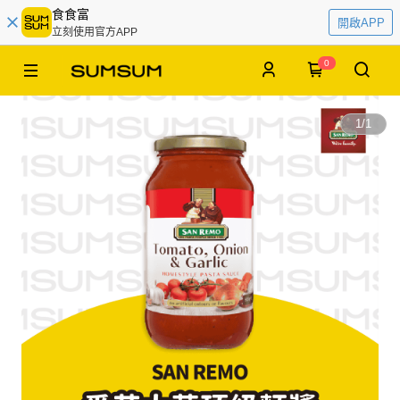
食食富
開啟APP
立刻使用官方APP
0
1
/
1