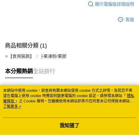
顯示電腦版詳細說明
每筆NT$150
常溫離島宅配 (小琉球.蘭嶼除外)
客服
每筆NT$350
付款後門市自取 (常溫)
商品相關分類 (1)
免運費
⭐️【食用裝飾】
├果凍粉/果膠
本分類熱銷
全站排行
本網站中使用 cookie，欲查詢有關本網站使用 cookie 方式之詳情，及若您不希
熱門標籤
望在電腦上使用 cookie 時應如何變更電腦的 cookie 設定，請參閱本網站「
隱私
權條款
」之 Cookie 聲明。您繼續使用本網站即表示您同意本公司得按本網站使
用條款之 Cookie 聲明使用 cookie。
了解更多 >
我知道了