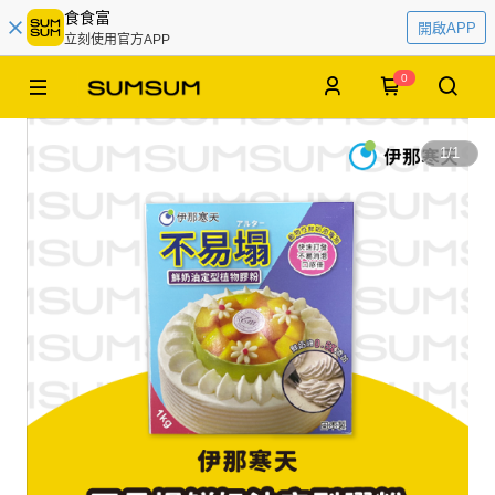
食食富
開啟APP
立刻使用官方APP
0
1
/
1