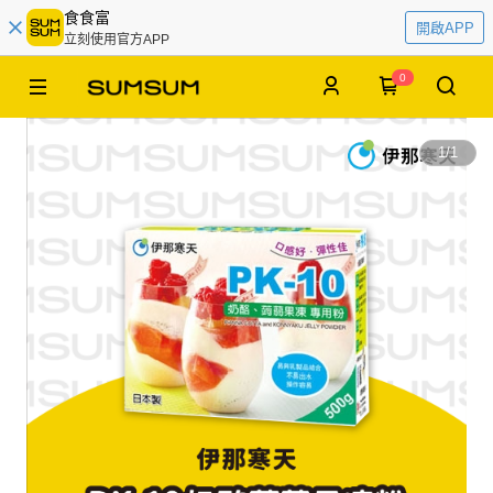
食食富
開啟APP
立刻使用官方APP
0
1
/
1