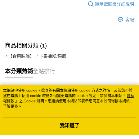
顯示電腦版詳細說明
每筆NT$150
常溫離島宅配 (小琉球.蘭嶼除外)
客服
每筆NT$350
付款後門市自取 (常溫)
商品相關分類 (1)
免運費
⭐️【食用裝飾】
├果凍粉/果膠
本分類熱銷
全站排行
本網站中使用 cookie，欲查詢有關本網站使用 cookie 方式之詳情，及若您不希
熱門標籤
望在電腦上使用 cookie 時應如何變更電腦的 cookie 設定，請參閱本網站「
隱私
權條款
」之 Cookie 聲明。您繼續使用本網站即表示您同意本公司得按本網站使
用條款之 Cookie 聲明使用 cookie。
了解更多 >
我知道了