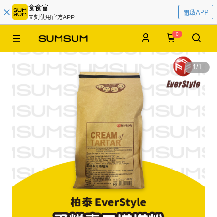
食食富
開啟APP
立刻使用官方APP
0
1
/
1