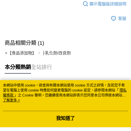
顯示電腦版詳細說明
每筆NT$150
常溫離島宅配 (小琉球.蘭嶼除外)
客服
每筆NT$350
付款後門市自取 (常溫)
商品相關分類 (1)
免運費
⭐️【食品添加物】
├乳化劑/改良劑
本分類熱銷
全站排行
本網站中使用 cookie，欲查詢有關本網站使用 cookie 方式之詳情，及若您不希
熱門標籤
望在電腦上使用 cookie 時應如何變更電腦的 cookie 設定，請參閱本網站「
隱私
權條款
」之 Cookie 聲明。您繼續使用本網站即表示您同意本公司得按本網站使
用條款之 Cookie 聲明使用 cookie。
了解更多 >
我知道了