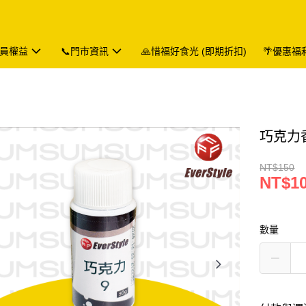
會員權益
📞門市資訊
🙏惜福好食光 (即期折扣)
🌴優惠福
巧克力香
NT$150
NT$1
數量