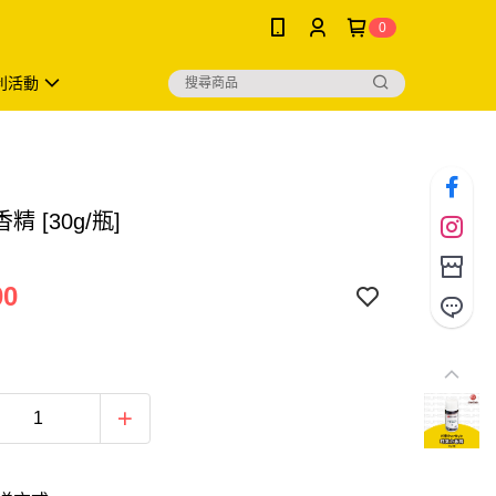
0
利活動
精 [30g/瓶]
00