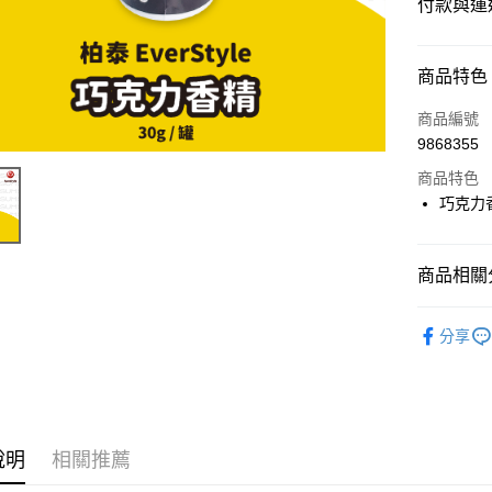
付款與運
付款方式
商品特色
信用卡一
商品編號
9868355
超商取貨
商品特色
LINE Pay
巧克力香
Apple Pay
商品相關分
街口支付
⭐️【食品
悠遊付
分享
Google Pa
ATM付款
說明
相關推薦
運送方式