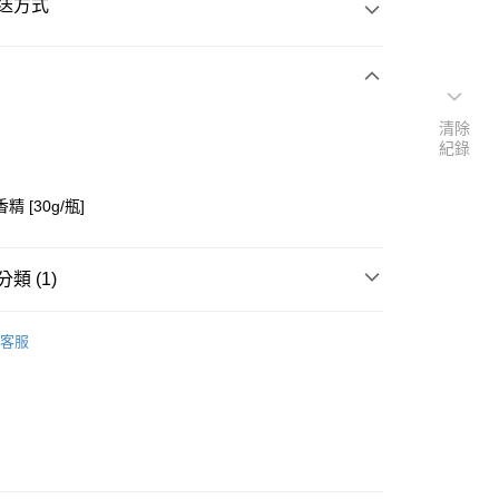
送方式
次付款
清除
紀錄
付款
精 [30g/瓶]
類 (1)
添加物】
├香精
客服
y