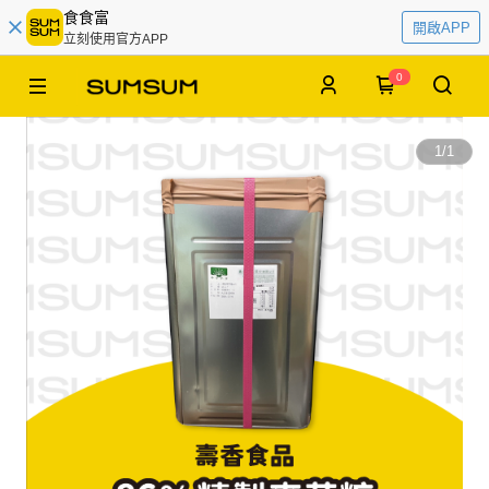
食食富
開啟APP
立刻使用官方APP
0
1
/
1