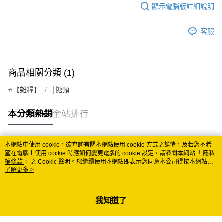
顯示電腦版詳細說明
每筆NT$150
常溫離島宅配 (小琉球.蘭嶼除外)
客服
每筆NT$350
付款後門市自取 (常溫)
商品相關分類 (1)
免運費
⭐️【雜糧】
├糖類
本分類熱銷
全站排行
本網站中使用 cookie，欲查詢有關本網站使用 cookie 方式之詳情，及若您不希
熱門標籤
望在電腦上使用 cookie 時應如何變更電腦的 cookie 設定，請參閱本網站「
隱私
權條款
」之 Cookie 聲明。您繼續使用本網站即表示您同意本公司得按本網站使
用條款之 Cookie 聲明使用 cookie。
了解更多 >
我知道了