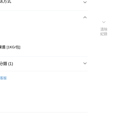
送方式
次付款
清除
紀錄
付款
醬 [1KG/包]
類 (1)
果醬】
├豆沙餡/果餡
客服
y