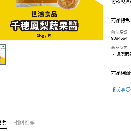
付款與運
付款方式
商品特色
信用卡一
商品編號
9884554
超商取貨
商品特色
LINE Pay
鳳梨蔬果
Apple Pay
商品相關分
街口支付
⭐️【內餡/
悠遊付
分享
Google Pa
ATM付款
說明
相關推薦
運送方式