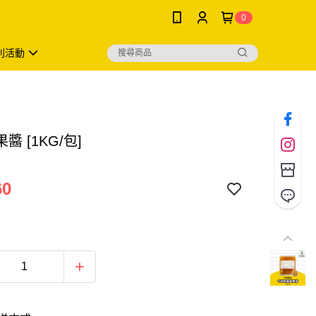
0
利活動
醬 [1KG/包]
60