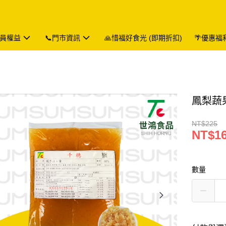
會員權益
📞門市資訊
🙏惜福好食光 (即期折扣)
🌴優惠福
鳳梨蔬果
NT$225
NT$1
數量