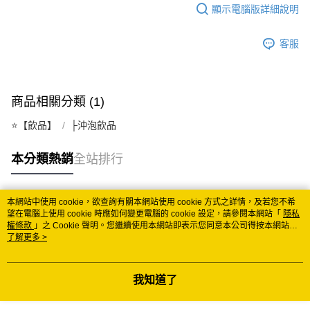
顯示電腦版詳細說明
每筆NT$150
常溫離島宅配 (小琉球.蘭嶼除外)
客服
每筆NT$350
付款後門市自取 (常溫)
商品相關分類 (1)
免運費
⭐️【飲品】
├沖泡飲品
本分類熱銷
全站排行
本網站中使用 cookie，欲查詢有關本網站使用 cookie 方式之詳情，及若您不希
熱門標籤
望在電腦上使用 cookie 時應如何變更電腦的 cookie 設定，請參閱本網站「
隱私
權條款
」之 Cookie 聲明。您繼續使用本網站即表示您同意本公司得按本網站使
用條款之 Cookie 聲明使用 cookie。
了解更多 >
我知道了