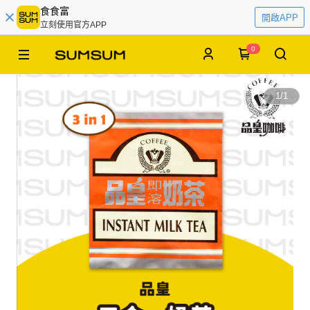
食食富
開啟APP
立刻使用官方APP
0
1
/
1