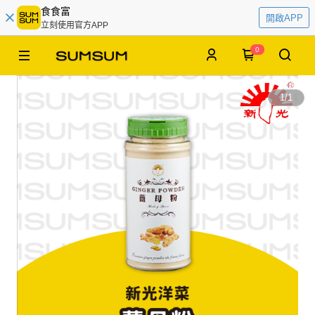
食食富
開啟APP
立刻使用官方APP
0
1
/
1