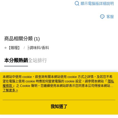
顯示電腦版詳細說明
每筆NT$150
常溫離島宅配 (小琉球.蘭嶼除外)
客服
每筆NT$350
付款後門市自取 (常溫)
商品相關分類 (1)
免運費
⭐️【雜糧】
├調味料/香料
本分類熱銷
全站排行
本網站中使用 cookie，欲查詢有關本網站使用 cookie 方式之詳情，及若您不希
熱門標籤
望在電腦上使用 cookie 時應如何變更電腦的 cookie 設定，請參閱本網站「
隱私
權條款
」之 Cookie 聲明。您繼續使用本網站即表示您同意本公司得按本網站使
用條款之 Cookie 聲明使用 cookie。
了解更多 >
我知道了