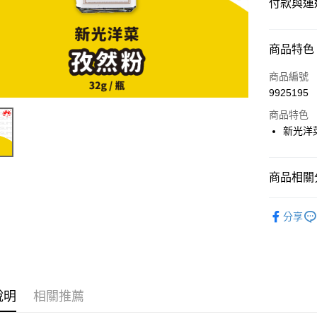
付款與運
付款方式
商品特色
信用卡一
商品編號
9925195
超商取貨
商品特色
LINE Pay
新光洋菜
Apple Pay
商品相關分
街口支付
⭐️【雜糧】
悠遊付
分享
Google Pa
ATM付款
說明
相關推薦
運送方式