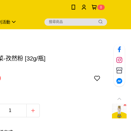
0
利活動
-孜然粉 [32g/瓶]
0