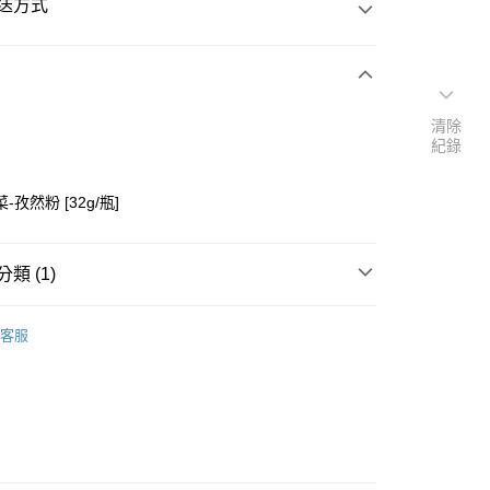
送方式
次付款
清除
紀錄
付款
-孜然粉 [32g/瓶]
類 (1)
├調味料/香料
客服
y