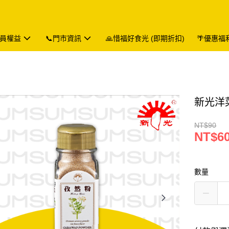
會員權益
📞門市資訊
🙏惜福好食光 (即期折扣)
🌴優惠福
新光洋菜
NT$90
NT$6
數量