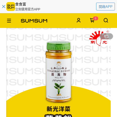
食食富
開啟APP
立刻使用官方APP
0
1
/
1