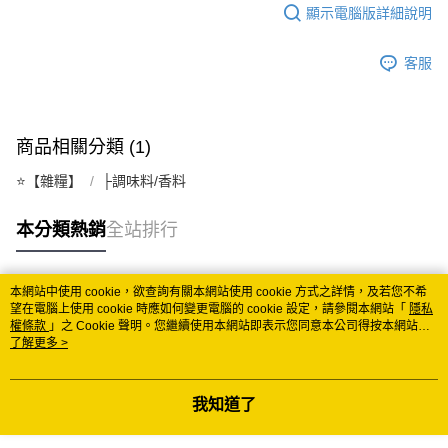
顯示電腦版詳細說明
每筆NT$150
常溫離島宅配 (小琉球.蘭嶼除外)
客服
每筆NT$350
付款後門市自取 (常溫)
商品相關分類 (1)
免運費
⭐️【雜糧】
├調味料/香料
本分類熱銷
全站排行
本網站中使用 cookie，欲查詢有關本網站使用 cookie 方式之詳情，及若您不希
熱門標籤
望在電腦上使用 cookie 時應如何變更電腦的 cookie 設定，請參閱本網站「
隱私
權條款
」之 Cookie 聲明。您繼續使用本網站即表示您同意本公司得按本網站使
用條款之 Cookie 聲明使用 cookie。
了解更多 >
我知道了