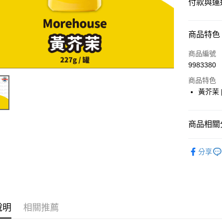
付款與運
付款方式
商品特色
信用卡一
商品編號
9983380
超商取貨
商品特色
LINE Pay
黃芥茉 [
Apple Pay
商品相關分
街口支付
⭐️【雜糧】
悠遊付
分享
Google Pa
ATM付款
說明
相關推薦
運送方式