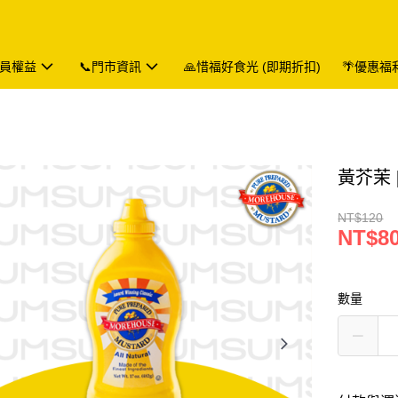
會員權益
📞門市資訊
🙏惜福好食光 (即期折扣)
🌴優惠福
黃芥茉 [
NT$120
NT$8
數量