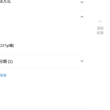
送方式
次付款
清除
紀錄
付款
227g/罐]
類 (1)
├醬料/醋
客服
y