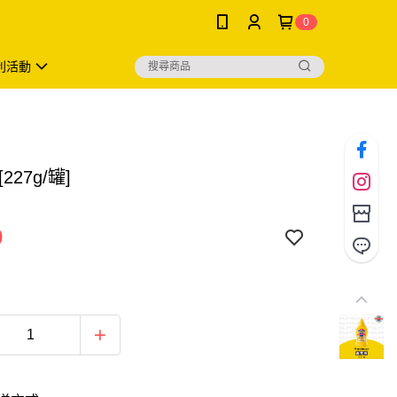
0
利活動
227g/罐]
0