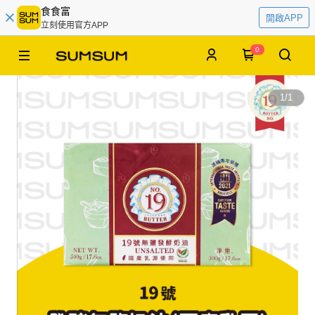
食食富
開啟APP
立刻使用官方APP
0
1
/
1