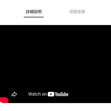
Google Pay
詳細說明
相關推薦
ATM付款
運送方式
冷藏7-11取貨(快速到店)
每筆NT$200
冷藏宅配
每筆NT$225
冷藏離島宅配 (小琉球.蘭嶼除外)
每筆NT$425
付款後門市自取 (冷藏)
免運費