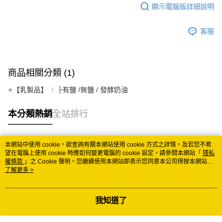
顯示電腦版詳細說明
客服
商品相關分類 (1)
⭐️【乳製品】
├有鹽 /無鹽 / 發酵奶油
本分類熱銷
全站排行
本網站中使用 cookie，欲查詢有關本網站使用 cookie 方式之詳情，及若您不希
熱門標籤
望在電腦上使用 cookie 時應如何變更電腦的 cookie 設定，請參閱本網站「
隱私
權條款
」之 Cookie 聲明。您繼續使用本網站即表示您同意本公司得按本網站使
用條款之 Cookie 聲明使用 cookie。
了解更多 >
我知道了