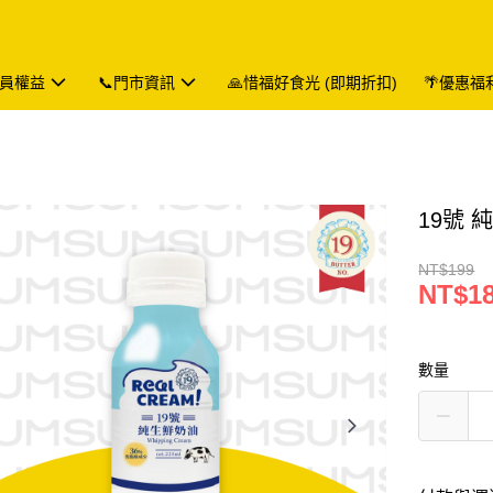
會員權益
📞門市資訊
🙏惜福好食光 (即期折扣)
🌴優惠福
19號 純
NT$199
NT$1
數量