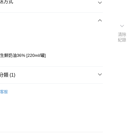
送方式
次付款
清除
紀錄
生鮮奶油36% [220ml/罐]
類 (1)
品】
├動物性鮮奶油
y
客服
取貨(快速到店)