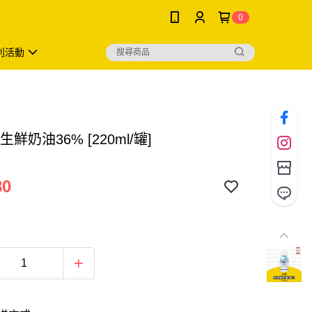
0
利活動
生鮮奶油36% [220ml/罐]
80