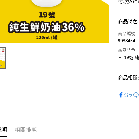
付款與運
付款方式
商品特色
信用卡一
商品編號
9983454
LINE Pay
商品特色
Apple Pay
19號 純
街口支付
商品相關分
悠遊付
⭐️【乳製
Google Pa
分享
ATM付款
運送方式
說明
相關推薦
冷藏7-11